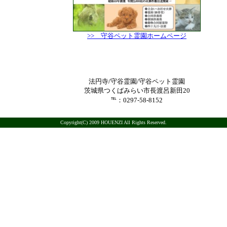
>> 守谷ペット霊園ホームページ
法円寺/守谷霊園/守谷ペット霊園
茨城県つくばみらい市長渡呂新田20
℡：0297-58-8152
Copyright(C) 2009 HOUENZI All Rights Reserved.